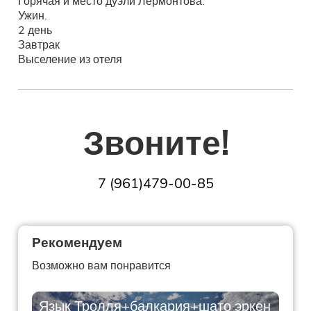
Горячая и место дуэли Лермонтова.
Ужин.
2 день
Завтрак
Выселение из отеля
Звоните!
7 (961)479-00-85
Рекомендуем
Возможно вам понравится
Язык Тролля+балкария+шато эркен