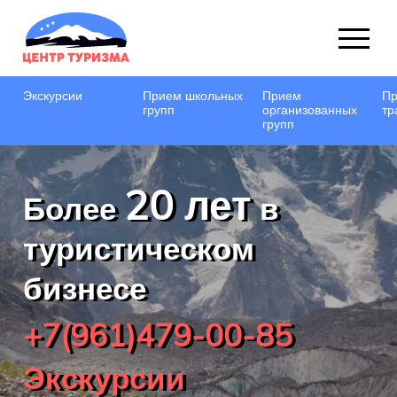
Экскурсии
Прием школьных
Прием
Пр
групп
организованных
тр
групп
20 лет
Более
в
туристическом
бизнесе
+7(961)479-00-85
Экскурсии