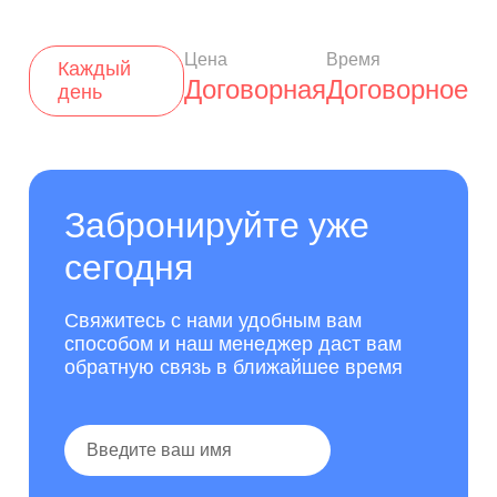
Цена
Время
Каждый
Договорная
Договорное
день
Забронируйте уже
сегодня
Свяжитесь с нами удобным вам
способом и наш менеджер даст вам
обратную связь в ближайшее время