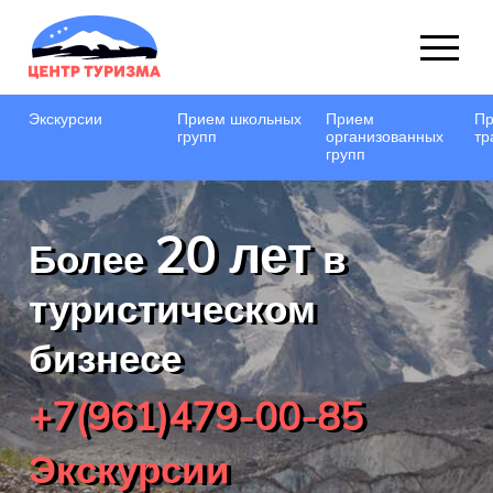
Экскурсии
Прием школьных
Прием
Пр
групп
организованных
тр
групп
20 лет
Более
в
туристическом
бизнесе
+7(961)479-00-85
Экскурсии